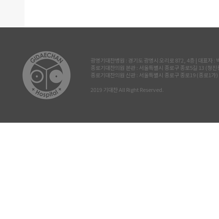
광명기대찬병원 : 경기도 광명시 오리로 872, 4층 | 대표자 : 박진삼 
종로기대찬의원 본관 : 서울특별시 종로구 종로5길 13 (청진동, 삼공빌
종로기대찬의원 신관 : 서울특별시 종로구 종로19 (종로1가) 르메이
2019 기대찬 All Right Reserved.