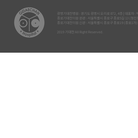
광명기대찬병원 : 경기도 광명시 오리로 872, 4층 | 대표자 : 박진삼 
종로기대찬의원 본관 : 서울특별시 종로구 종로5길 13 (청진동, 삼공빌
종로기대찬의원 신관 : 서울특별시 종로구 종로19 (종로1가) 르메이
2019 기대찬 All Right Reserved.