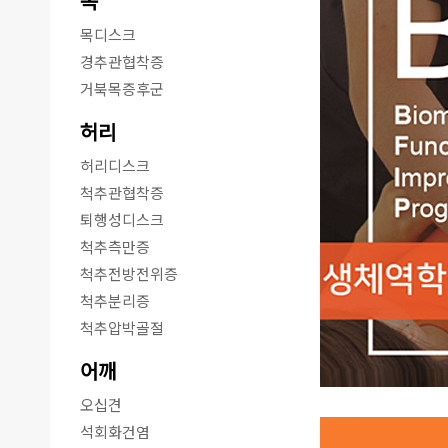
목
목디스크
경추관협착증
거북목증후군
허리
허리디스크
척추관협착증
퇴행성디스크
척추측만증
척추전방전위증
척추분리증
척추압박골절
어깨
오십견
석회화건염