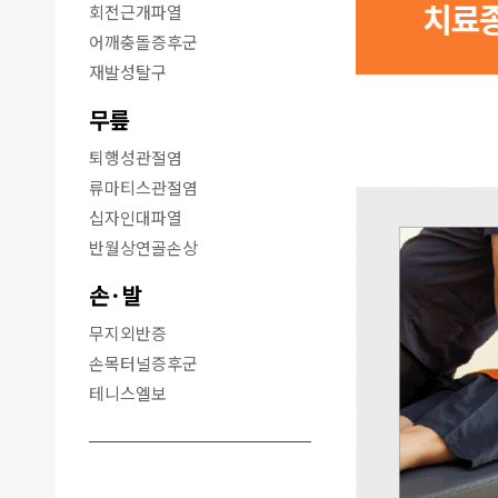
회전근개파열
어깨충돌증후군
재발성탈구
무릎
퇴행성관절염
류마티스관절염
십자인대파열
반월상연골손상
손·발
무지외반증
손목터널증후군
테니스엘보