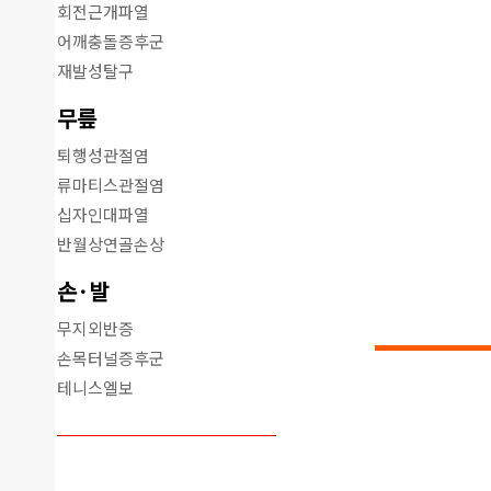
회전근개파열
어깨충돌증후군
재발성탈구
무릎
퇴행성관절염
류마티스관절염
십자인대파열
반월상연골손상
손·발
무지외반증
손목터널증후군
테니스엘보