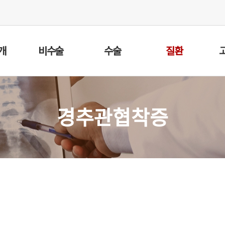
개
비수술
수술
질환
경추관협착증
증