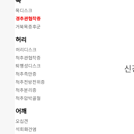
목
목디스크
경추관협착증
거북목증후군
허리
허리디스크
척추관협착증
퇴행성디스크
척추측만증
척추전방전위증
척추분리증
척추압박골절
어깨
오십견
석회화건염