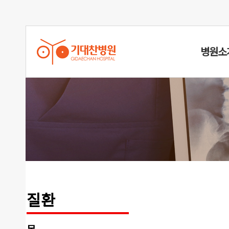
병원소
경추관협착
질환