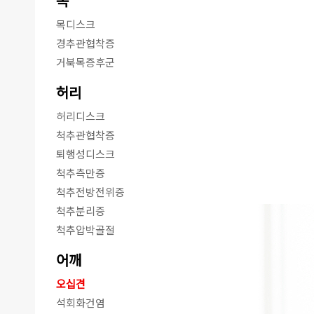
목
목디스크
경추관협착증
거북목증후군
허리
허리디스크
척추관협착증
퇴행성디스크
척추측만증
척추전방전위증
척추분리증
척추압박골절
어깨
오십견
석회화건염