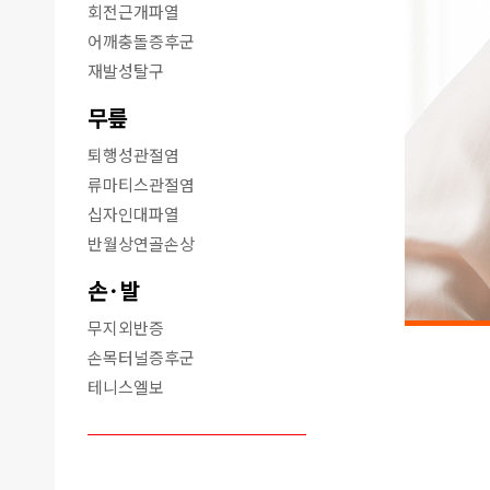
회전근개파열
어깨충돌증후군
재발성탈구
무릎
퇴행성관절염
류마티스관절염
십자인대파열
반월상연골손상
손·발
무지외반증
손목터널증후군
테니스엘보