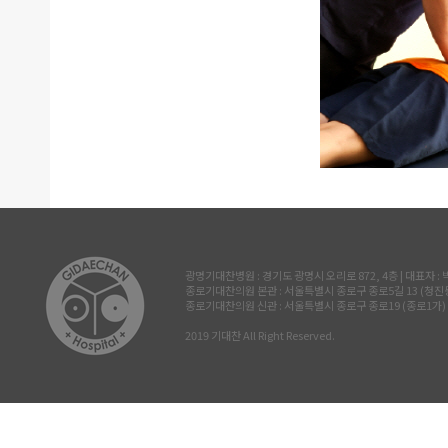
광명기대찬병원 : 경기도 광명시 오리로 872, 4층 | 대표자 : 박진삼 
종로기대찬의원 본관 : 서울특별시 종로구 종로5길 13 (청진동, 삼공빌
종로기대찬의원 신관 : 서울특별시 종로구 종로19 (종로1가) 르메이
2019 기대찬 All Right Reserved.