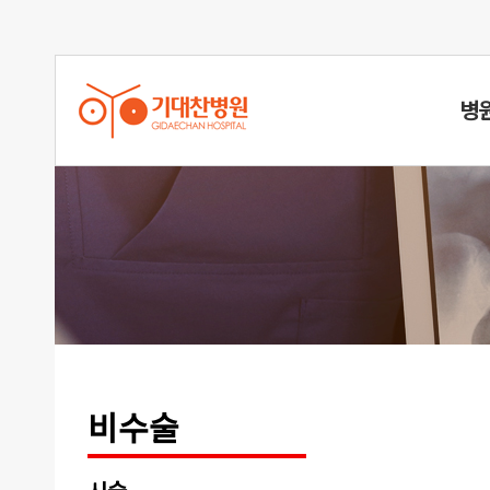
병
척추성형
비수술