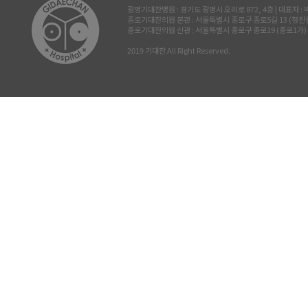
광명기대찬병원 : 경기도 광명시 오리로 872, 4층 | 대표자 : 박진삼 
종로기대찬의원 본관 : 서울특별시 종로구 종로5길 13 (청진동, 삼공빌
종로기대찬의원 신관 : 서울특별시 종로구 종로19 (종로1가) 르메이
2019 기대찬 All Right Reserved.