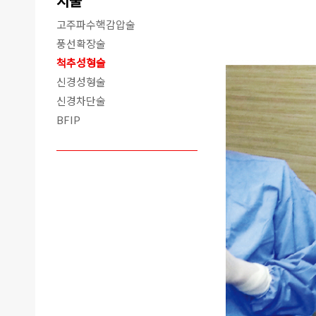
시술
고주파수핵감압술
풍선확장술
척추성형술
신경성형술
신경차단술
BFIP