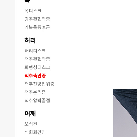
목
목디스크
경추관협착증
거북목증후군
허리
허리디스크
척추관협착증
퇴행성디스크
척추측만증
척추전방전위증
척추분리증
척추압박골절
어깨
오십견
석회화건염