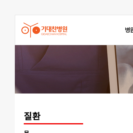
병
척추측만
질환