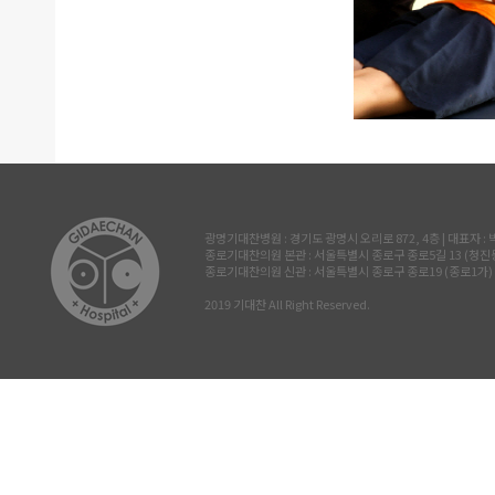
광명기대찬병원 : 경기도 광명시 오리로 872, 4층 | 대표자 : 박진삼 
종로기대찬의원 본관 : 서울특별시 종로구 종로5길 13 (청진동, 삼공빌
종로기대찬의원 신관 : 서울특별시 종로구 종로19 (종로1가) 르메이
2019 기대찬 All Right Reserved.