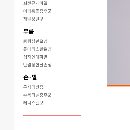
회전근개파열
어깨충돌증후군
재발성탈구
무릎
퇴행성관절염
류마티스관절염
십자인대파열
반월상연골손상
손·발
무지외반증
손목터널증후군
테니스엘보